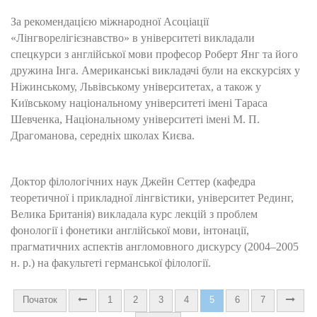
За рекомендацією міжнародної Асоціації
«Лінгворелігієзнавство» в університеті викладали
спецкурси з англійської мови професор Роберт Янг та його
дружина Інга. Американські викладачі були на екскурсіях у
Ніжинському, Львівському університетах, а також у
Київському національному університеті імені Тараса
Шевченка, Національному університеті імені М. П.
Драгоманова, середніх школах Києва.
Доктор філологічних наук Джейн Сеттер (кафедра
теоретичної і прикладної лінгвістики, університет Рединг,
Велика Британія) викладала курс лекцій з проблем
фонології і фонетики англійської мови, інтонації,
прагматичних аспектів англомовного дискурсу (2004–2005
н. р.) на факультеті германської філології.
Початок
1
2
3
4
5
6
7