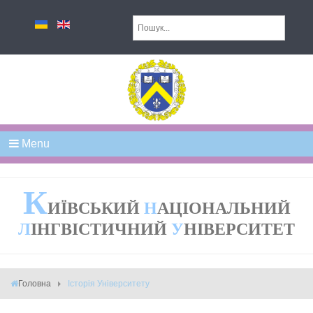
Menu
К
ИЇВСЬКИЙ
Н
АЦІОНАЛЬНИЙ
Л
ІНГВІСТИЧНИЙ
У
НІВЕРСИТЕТ
Головна
Історія Університету