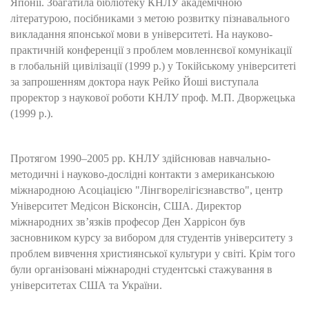
Японії. Збагатила бібліотеку КНЛУ академічною
літературою, посібниками з метою розвитку пізнавального
викладання японської мови в університеті. На науково-
практичній конференції з проблем мовленнєвої комунікації
в глобальній цивілізації (1999 р.) у Токійському університеті
за запрошенням доктора наук Рейко Йоші виступала
проректор з наукової роботи КНЛУ проф. М.П. Дворжецька
(1999 р.).
Протягом 1990–2005 рр. КНЛУ здійснював навчально-
методичні і науково-дослідні контакти з американською
міжнародною Асоціацією "Лінгворелігієзнавство", центр
Університет Медісон Вісконсін, США. Директор
міжнародних зв’язків професор Ден Харрісон був
засновником курсу за вибором для студентів університету з
проблем вивчення християнської культури у світі. Крім того
були організовані міжнародні студентські стажування в
університетах США та України.