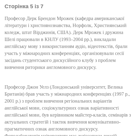
Сторінка 5 із 7
Професор Дерк Брендон Мрожек (кафедра американської
літератури і християнознавства, Норфолк, Християнський
коледж, штат Вірджинія, США). Дерк Мрожек і дружина
Шелі працювали в КНЛУ (1993–2004 рр.), викладали
англійську мову з використанням аудіо, відеотекстів, брали
участь у міжнародних конференціях, організовували сесії
засідань студентського дискусійного клубу з проблем
вивчення риторики англомовного дискурсу.
Професор Джон Уелз (Лондонський університет, Велика
Британія) брав участь у міжнародних конференціях (1997 р.,
2001 р.) з проблем вивчення регіональних варіантів
англійської мови, соціокультурних ознак варіативності
англійської мови, був керівником майстер-класів, семінарів з
актуальних стратегій і тактик вивчення комунікативно-
прагматичних ознак англомовного дискурсу.
Фотолабораторія університету має аудіозаписи лекцій