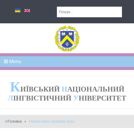
Menu
К
ИЇВСЬКИЙ
Н
АЦІОНАЛЬНИЙ
Л
ІНГВІСТИЧНИЙ
У
НІВЕРСИТЕТ
Головна
Нормативно-правова база