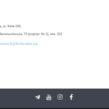
И
а, м. Київ-150,
Васильківська, 73 (корпус № 1),
кім. 211
tsova.k@knlu.edu.ua