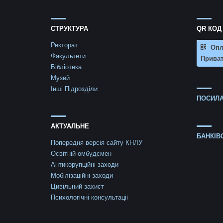
СТРУКТУРА
QR КОД
Ректорат
Опл
Факультети
Приват
Бібліотека
Музей
Інші Підрозділи
ПОСИЛА
АКТУАЛЬНЕ
БАНКІВ
Попередня версія сайту КНЛУ
Освітній омбудсмен
Антикорупційні заходи
Мобілізаційні заходи
Цивільний захист
Психологічні консультаціі