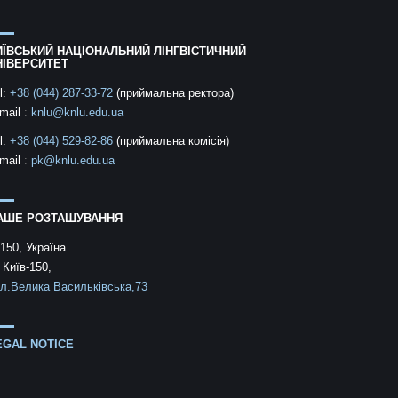
ИЇВСЬКИЙ НАЦІОНАЛЬНИЙ ЛІНГВІСТИЧНИЙ
НІВЕРСИТЕТ
l:
+38 (044) 287-33-72
(приймальна ректора)
mail
:
knlu@knlu.edu.ua
l:
+38 (044) 529-82-86
(приймальна комісія)
mail
:
pk@knlu.edu.ua
АШЕ РОЗТАШУВАННЯ
150, Україна
 Київ-150,
л.Велика Васильківська,73
EGAL NOTICE