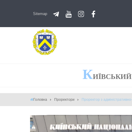
Sitemap
К
ИЇВСЬКИЙ
Головна
Проректори
Проректор з адміністративно