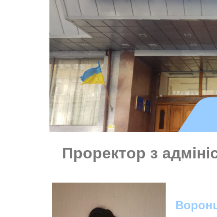
Проректор з адміні
Воронц