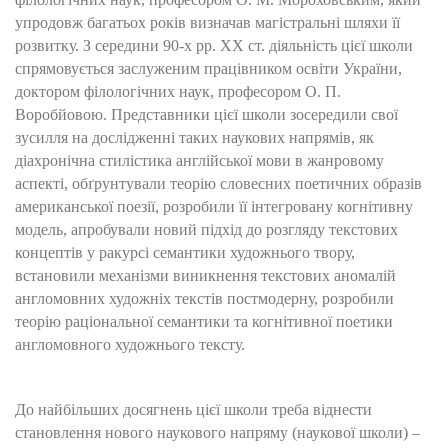
упродовж багатьох років визначав магістральні шляхи її
розвитку. З середини 90-х рр. ХХ ст. діяльність цієї школи
спрямовується заслуженим працівником освіти України,
доктором філологічних наук, професором О. П.
Воробйовою. Представники цієї школи зосередили свої
зусилля на дослідженні таких наукових напрямів, як
діахронічна стилістика англійської мови в жанровому
аспекті, обґрунтували теорію словесних поетичних образів
американської поезії, розробили її інтегровану когнітивну
модель, апробували новий підхід до розгляду текстових
концептів у ракурсі семантики художнього твору,
встановили механізми виникнення текстових аномалій
англомовних художніх текстів постмодерну, розробили
теорію раціональної семантики та когнітивної поетики
англомовного художнього тексту.
До найбільших досягнень цієї школи треба віднести
становлення нового наукового напряму (наукової школи) –