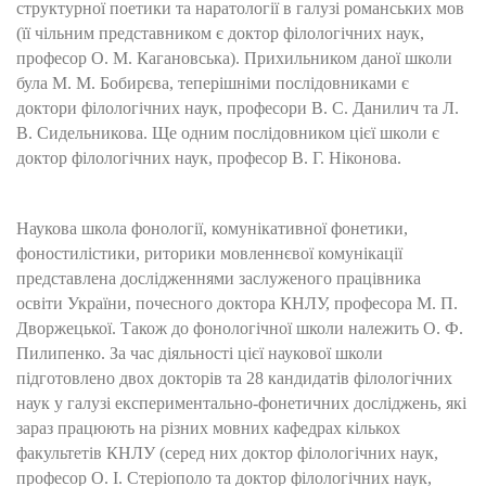
структурної поетики та наратології в галузі романських мов
(її чільним представником є доктор філологічних наук,
професор О. М. Кагановська). Прихильником даної школи
була М. М. Бобирєва, теперішніми послідовниками є
доктори філологічних наук, професори В. С. Данилич та Л.
В. Сидельникова. Ще одним послідовником цієї школи є
доктор філологічних наук, професор В. Г. Ніконова.
Наукова школа фонології, комунікативної фонетики,
фоностилістики, риторики мовленнєвої комунікації
представлена дослідженнями заслуженого працівника
освіти України, почесного доктора КНЛУ, професора М. П.
Дворжецької. Також до фонологічної школи належить О. Ф.
Пилипенко. За час діяльності цієї наукової школи
підготовлено двох докторів та 28 кандидатів філологічних
наук у галузі експериментально-фонетичних досліджень, які
зараз працюють на різних мовних кафедрах кількох
факультетів КНЛУ (серед них доктор філологічних наук,
професор О. І. Стеріополо та доктор філологічних наук,