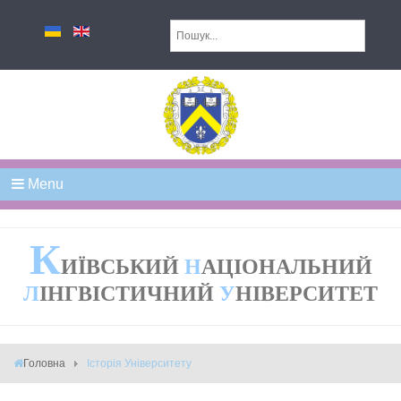
Menu
К
ИЇВСЬКИЙ
Н
АЦІОНАЛЬНИЙ
Л
ІНГВІСТИЧНИЙ
У
НІВЕРСИТЕТ
Головна
Історія Університету