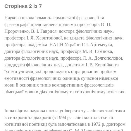
Сторінка 2 із 7
Наукова школа романо-германської фразеології та
фразеографії представлена працями професорів О. П.
Пророченко, В. І. Гаврися, доктора філологічних наук,
професора І. Я. Харитонової, кандидата філологічних наук,
професора, академіка НАПН України Г. І. Артемчука,
доктора філологічних наук, професора М. В. Гамзюка,
доктора філологічних наук, професора Л. А. Долгополової,
кандидата філологічних наук, доцентом І. В. Корнійко та
їхніми учнями, які продовжують опрацювання проблем
емотивності фразеологічних одиниць сучасної німецької
мови й основних типів компаративних фразеологізмів
німецької мови в діахронічному та синхронічному аспектах.
Інша відома наукова школа університету – лінгвостилістики
в синхронії та діахронії (з 1994 р. – лінгвостилістки та
когнітивної поетики) була започаткована в 1972 р. доктором
філологічних наук, професором О. М. Мороховським, який