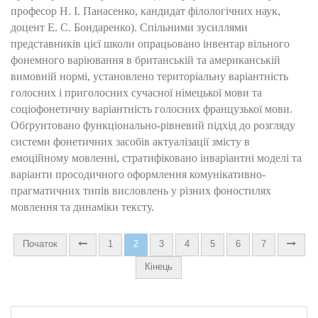
професор Н. І. Панасенко, кандидат філологічних наук,
доцент Е. С. Бондаренко). Спільними зусиллями
представників цієї школи опрацьовано інвентар вільного
фонемного варіювання в британській та американській
вимовній нормі, установлено територіальну варіантність
голосних і приголосних сучасної німецької мови та
соціофонетичну варіантність голосних французької мови.
Обґрунтовано функціонально-рівневий підхід до розгляду
системи фонетичних засобів актуалізації змісту в
емоційному мовленні, стратифіковано інваріантні моделі та
варіанти просодичного оформлення комунікативно-
прагматичних типів висловлень у різних фоностилях
мовлення та динаміки тексту.
Початок
1
2
3
4
5
6
7
Кінець