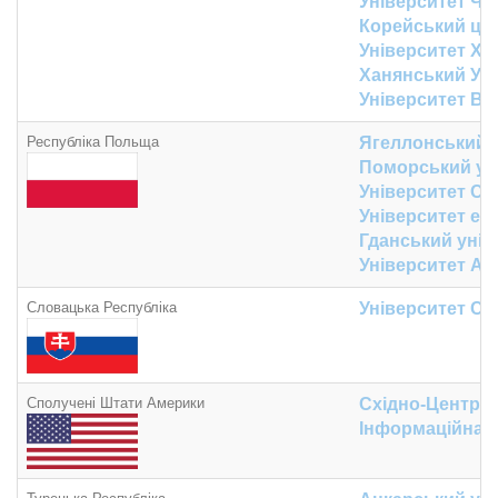
Університет Ч
Корейський цент
Університет Х
Ханянський Уні
Університет Во
Республіка Польща
Ягеллонський 
Поморський ун
Університет Су
Університет ек
Гданський унів
Університет Ад
Словацька Республіка
Університет Св
Сполучені Штати Америки
Східно-Централ
Інформаційна о