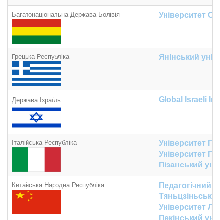
Багатонаціональна Держава Болівія
Університет Са
Грецька Республіка
Янінський унів
Global Israeli
Init
Держава Ізраїль
Італійська Республіка
Університет Габ
Університет Пе
Пізанський уні
Китайська Народна Республіка
Педагогічний у
Тяньцзіньський
Університет Ла
Пекінський уні