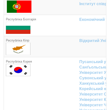
Інститут співр
Республіка Болгарія
Економічний у
Республіка Кіпр
Відкритий Унів
Республіка Корея
Пусанський уні
Санґьольський
Університет Ус
Сувонський ун
Ханкукський ун
Корейський нац
Університет С
Університет К
Університет Чо