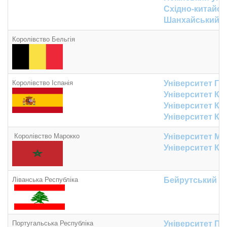
Східно-китайсь
Шанхайський У
Королівство Бельгія
Королівство Іспанія
Університет Гр
Університет Ка
Університет Ка
Університет Кан
Королівство Марокко
Університет Му
Університет Ка
Ліванська Республіка
Бейрутський а
Португальська Республіка
Університет Пор