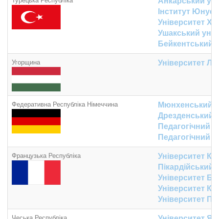
Турецька Республіка
Анкарський уні
Інститут Юнус
Університет Ха
Ушакський унів
Бейкентський у
Угорщина
Університет Л
Федеративна Республіка Німеччина
Мюнхенський ін
Дрезденський т
Педагогічний 
Педагогічний у
Французька Республіка
Університет К
Пікардійський 
Університет Б
Університет Кл
Університет Пу
Чеська Республіка
Університет Ян