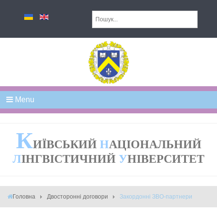
Menu
К
ИЇВСЬКИЙ
Н
АЦІОНАЛЬНИЙ
Л
ІНГВІСТИЧНИЙ
У
НІВЕРСИТЕТ
Головна
Двосторонні договори
Закордонні ЗВО-партнери