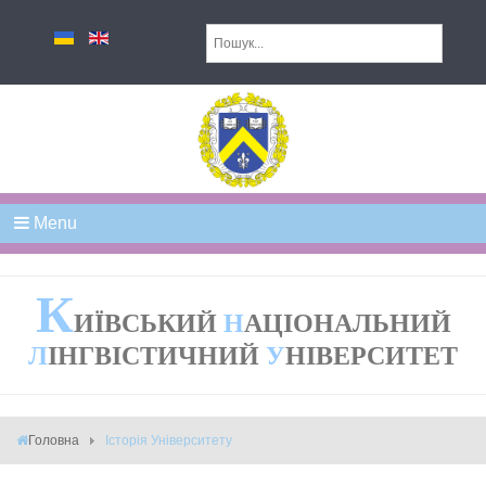
Menu
К
ИЇВСЬКИЙ
Н
АЦІОНАЛЬНИЙ
Л
ІНГВІСТИЧНИЙ
У
НІВЕРСИТЕТ
Головна
Історія Університету