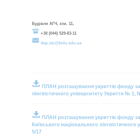
Будівля АГЧ, кім. 11,
+38 (044) 529-83-11
dep.stz@knlu.edu.ua
ПЛАН розташування укриттів фонду зах
лінгвістичного університету Укриття № 1, №
ПЛАН розташування укриттів фонду зах
Київського національного лінгвістичного у
5/17