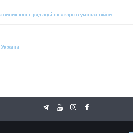
і виникнення радіаційної аварії в умовах війни
 України