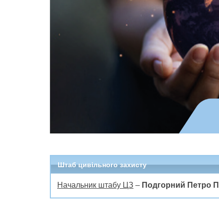
Штаб цивільного захисту
Начальник
штабу ЦЗ
–
Подгорний
Петро 