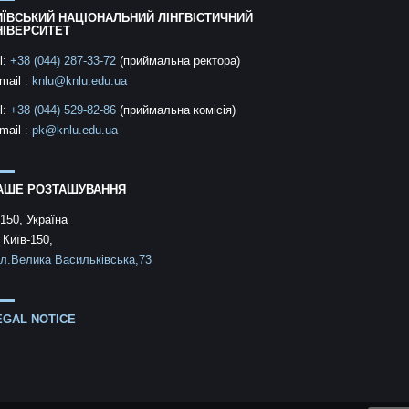
ИЇВСЬКИЙ НАЦІОНАЛЬНИЙ ЛІНГВІСТИЧНИЙ
НІВЕРСИТЕТ
l:
+38 (044) 287-33-72
(приймальна ректора)
mail
:
knlu@knlu.edu.ua
l:
+38 (044) 529-82-86
(приймальна комісія)
mail
:
pk@knlu.edu.ua
АШЕ РОЗТАШУВАННЯ
150, Україна
 Київ-150,
л.Велика Васильківська,73
EGAL NOTICE