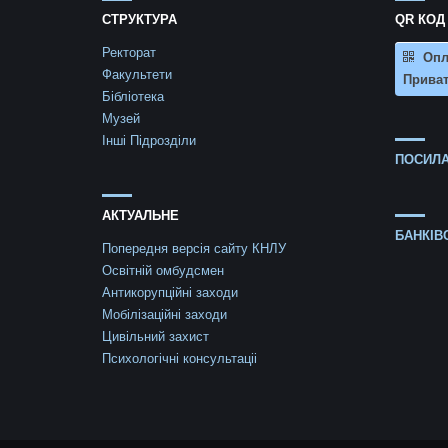
СТРУКТУРА
QR КОД
Ректорат
Опл
Факультети
Приват
Бібліотека
Музей
Інші Підрозділи
ПОСИЛА
АКТУАЛЬНЕ
БАНКІВ
Попередня версія сайту КНЛУ
Освітній омбудсмен
Антикорупційні заходи
Мобілізаційні заходи
Цивільний захист
Психологічні консультаціі