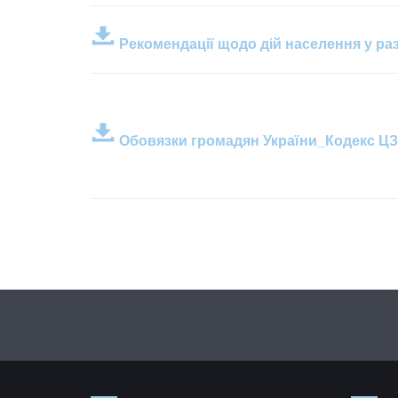
Рекомендації щодо дій населення у раз
Обовязки громадян України_Кодекс ЦЗ