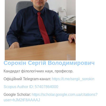
Сорокін Сергій Володимирович
Кандидат філологічних наук, професор.
Офіційний Telegram-канал:
https://t.me/sergii_sorokin
Scopus Author ID: 57407864000
Google Scholar:
https://scholar.google.com.ua/citations?
user=hJM2tF8AAAAJ