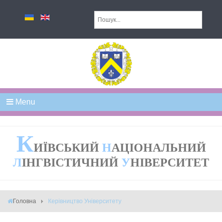
Menu
К
ИЇВСЬКИЙ
Н
АЦІОНАЛЬНИЙ
Л
ІНГВІСТИЧНИЙ
У
НІВЕРСИТЕТ
Головна
Керівництво Університету