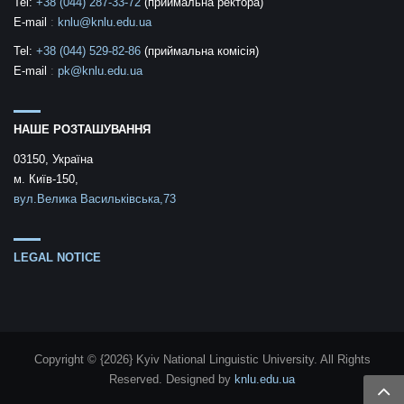
Tel:
+38 (044) 287-33-72
(приймальна ректора)
E-mail
:
knlu@knlu.edu.ua
Tel:
+38 (044) 529-82-86
(приймальна комісія)
E-mail
:
pk@knlu.edu.ua
НАШЕ РОЗТАШУВАННЯ
03150, Україна
м. Київ-150,
вул.Велика Васильківська,73
LEGAL NOTICE
Copyright © {2026} Kyiv National Linguistic University. All Rights
Reserved.
Designed by
knlu.edu.ua