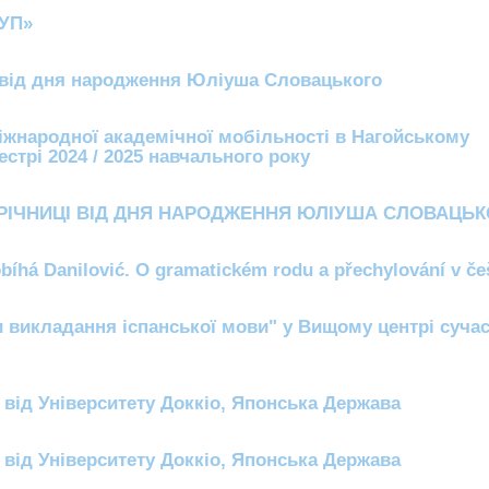
РУП»
і від дня народження Юліуша Словацького
міжнародної академічної мобільності в Нагойському
естрі 2024 / 2025 навчального року
 РІЧНИЦІ ВІД ДНЯ НАРОДЖЕННЯ ЮЛІУША СЛОВАЦЬ
íhá Danilović. O gramatickém rodu a přechylování v če
и викладання іспанської мови" у Вищому центрі суча
 від Університету Доккіо, Японська Держава
 від Університету Доккіо, Японська Держава