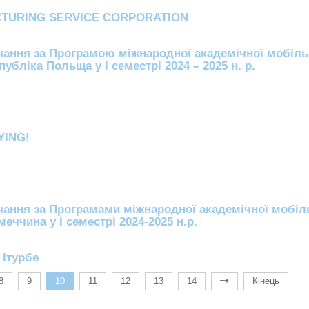
CTURING SERVICE CORPORATION
ання за Програмою міжнародної академічної мобіль
убліка Польща у І семестрі 2024 – 2025 н. р.
YING!
ання за Програмами міжнародної академічної мобіль
еччина у І семестрі 2024-2025 н.р.
 Ітурбе
8
9
10
11
12
13
14
Кінець