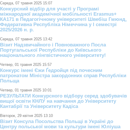
Середа, 07 травня 2025 15:07
Конкурсний відбір для участі у Програмі
міжнародної академічної мобільності Erasmus+
КА171 в Педагогічному університеті Швебіш Гмюнд,
Федеративна Республіка Німеччина у І семестрі
2025/2026 н. р.
Середа, 07 травня 2025 13:42
Візит Надзвичайного і Повноважного Посла
Португальської Республіки до Київського
національного лінгвістичного університету!
Четвер, 01 травня 2025 15:57
Конкурс імені Єжи Ґедройця під почесним
патронатом Міністра закордонних справ Республіки
Польща
Четвер, 01 травня 2025 10:01
РЕЗУЛЬТАТИ Конкурсного відбору серед здобувачів
вищої освіти КНЛУ на навчання до Університету
Кантабрії та Університету Кадіса
Вівторок, 29 квітня 2025 13:10
Візит Консула Посольства Польщі в Україні до
Центру польської мови та культури імені Юліуша