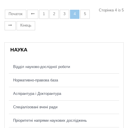
Сторінка 4 із 5
Початок
1
2
3
4
5
Кінець
НАУКА
Відділ науково-дослідної роботи
Нормативно-правова база
Аспірантура і Докторантура
Спеціалізовані вчені ради
Пріоритетні напрями наукових досліджень