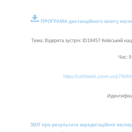
ПРОГРАМА дистанційного візиту експе
Тема: Відкрита зустріч: ID18457 Київський на
Час: 9
https://us04web.zoom.us/j/7
Идентифіка
ЗВІТ про результати акредитаційної експе