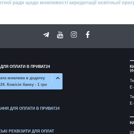
ої ради щодо можливості акредитації освітньої про
 ДЛЯ ОПЛАТИ В ПРИВАТ24
К
У
ата можлива в додатку
Te
24. Комісія банку - 1 грн
E-
Te
E-
ННЯ ДЛЯ ОПЛАТИ В ПРИВАТ24
Н
СЬКІ РЕКВІЗИТИ ДЛЯ ОПЛАТ
03