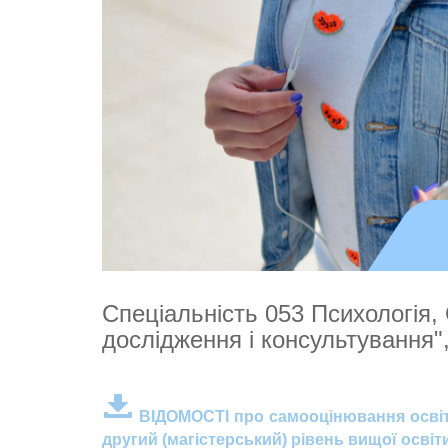
Спеціальність 053 Психологія, 
дослідження і консультування",
ВІДОМОСТІ про самооцінювання освітн
другий (магістерський) рівень вищої освіт