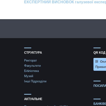
ЕКСПЕРТНИЙ ВИСНОВОК галузевої експертн
СТРУКТУРА
QR КОД
Ректорат
Опл
Факультети
Приват
Бібліотека
Музей
Інші Підрозділи
ПОСИЛА
АКТУАЛЬНЕ
БАНКІВ