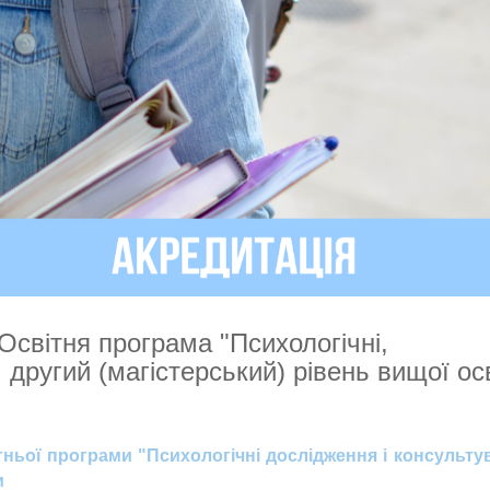
Освітня програма "Психологічні,
 другий (магістерський) рівень вищої ос
ьої програми "Психологічні дослідження і консульту
и