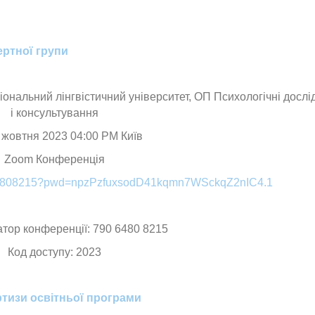
ртної групи
ціональний лінгвістичний університет, ОП Психологічні досл
і консультування
 жовтня 2023 04:00 PM Київ
Zoom Конференція
9064808215?pwd=npzPzfuxsodD41kqmn7WSckqZ2nIC4.1
тор конференції: 790 6480 8215
Код доступу: 2023
ртизи освітньої програми