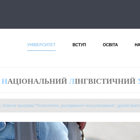
УНІВЕРСИТЕТ
ВСТУП
ОСВІТА
Н
Н
АЦІОНАЛЬНИЙ
Л
ІНГВІСТИЧНИЙ
 Освітня програма "Психологічні, дослідження і консультування", другий (магіс