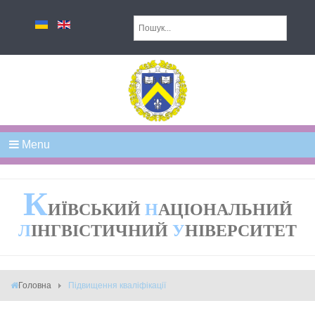
Menu
К
ИЇВСЬКИЙ
Н
АЦІОНАЛЬНИЙ
Л
ІНГВІСТИЧНИЙ
У
НІВЕРСИТЕТ
Головна
Підвищення кваліфікації