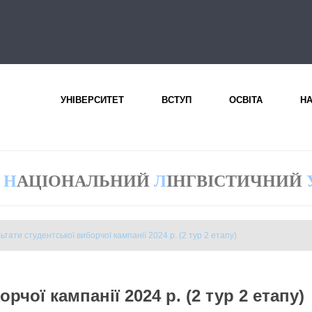
УНІВЕРСИТЕТ
ВСТУП
ОСВІТА
Н
Н
АЦІОНАЛЬНИЙ
Л
ІНГВІСТИЧНИЙ
ьтати студентської виборчої кампанії 2024 р. (2 тур 2 етапу)
рчої кампанії 2024 р. (2 тур 2 етапу)