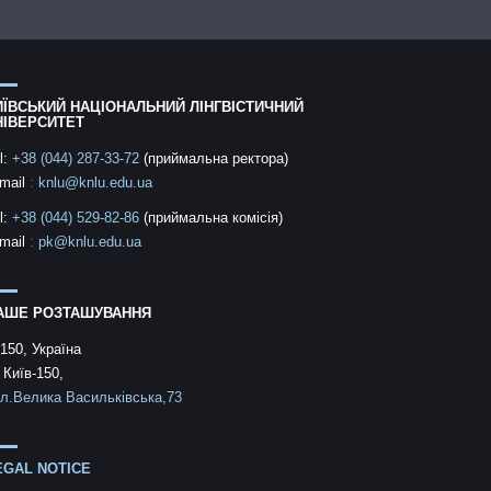
ИЇВСЬКИЙ НАЦІОНАЛЬНИЙ ЛІНГВІСТИЧНИЙ
НІВЕРСИТЕТ
l:
+38 (044) 287-33-72
(приймальна ректора)
mail
:
knlu@knlu.edu.ua
l:
+38 (044) 529-82-86
(приймальна комісія)
mail
:
pk@knlu.edu.ua
АШЕ РОЗТАШУВАННЯ
150, Україна
 Київ-150,
л.Велика Васильківська,73
EGAL NOTICE