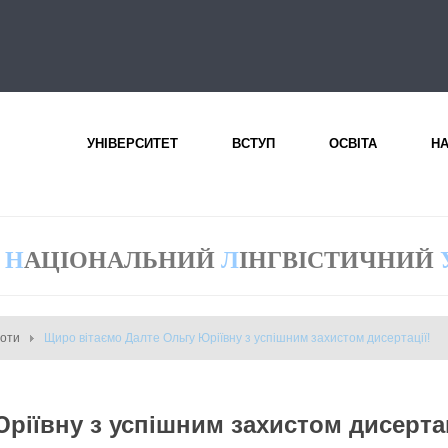
УНІВЕРСИТЕТ
ВСТУП
ОСВІТА
Н
Н
АЦІОНАЛЬНИЙ
Л
ІНГВІСТИЧНИЙ
боти
Щиро вітаємо Далте Ольгу Юріївну з успішним захистом дисертації!
ріївну з успішним захистом дисертац