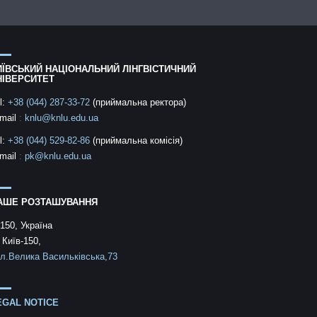
ИЇВСЬКИЙ НАЦІОНАЛЬНИЙ ЛІНГВІСТИЧНИЙ
НІВЕРСИТЕТ
l:
+38 (044) 287-33-72
(приймальна ректора)
mail
:
knlu@knlu.edu.ua
l:
+38 (044) 529-82-86
(приймальна комісія)
mail
:
pk@knlu.edu.ua
АШЕ РОЗТАШУВАННЯ
150, Україна
 Київ-150,
л.Велика Васильківська,73
EGAL NOTICE