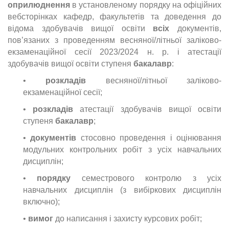
оприлюднення
в установленому порядку на офіційних
вебсторінках кафедр, факультетів та доведення до
відома здобувачів вищої освіти
всіх
документів,
пов’язаних з проведенням весняної/літньої заліково-
екзаменаційної сесії 2023/2024 н. р. і атестації
здобувачів вищої освіти ступеня
бакалавр
:
•
розкладів
весняної/літньої заліково-
екзаменаційної сесії;
•
розкладів
атестації здобувачів вищої освіти
ступеня
бакалавр
;
•
документів
стосовно проведення і оцінювання
модульних контрольних робіт з усіх навчальних
дисциплін;
•
порядку
семестрового контролю з усіх
навчальних дисциплін (з вибіркових дисциплін
включно);
•
вимог
до написання і захисту курсових робіт;