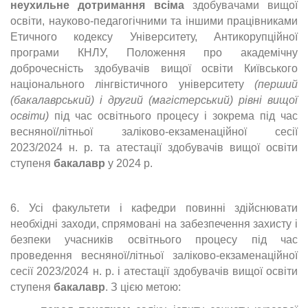
неухильне дотримання всіма
здобувачами вищої
освіти, науково-педагогічними та іншими працівниками
Етичного кодексу Університету, Антикорупційної
програми КНЛУ, Положення про академічну
доброчесність здобувачів вищої освіти Київського
національного лінгвістичного університету
(перший
(бакалаврський) і другий (магістерський) рівні вищої
освіти)
під час освітнього процесу і зокрема під час
весняної/літньої заліково-екзаменаційної сесії
2023/2024 н. р. та атестації здобувачів вищої освіти
ступеня
бакалавр
у 2024 р.
6. Усі факультети і кафедри повинні здійснювати
необхідні заходи, спрямовані на забезпечення захисту і
безпеки учасників освітнього процесу під час
проведення весняної/літньої заліково-екзаменаційної
сесії 2023/2024 н. р. і атестації здобувачів вищої освіти
ступеня
бакалавр
. З цією метою: