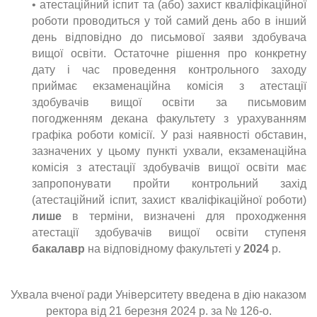
• атестаційний іспит та (або) захист кваліфікаційної
роботи проводиться у той самий день або в інший
день відповідно до письмової заяви здобувача
вищої освіти. Остаточне рішення про конкретну
дату і час проведення контрольного заходу
приймає екзаменаційна комісія з атестації
здобувачів вищої освіти за письмовим
погодженням декана факультету з урахуванням
графіка роботи комісії. У разі наявності обставин,
зазначених у цьому пункті ухвали, екзаменаційна
комісія з атестації здобувачів вищої освіти має
запропонувати пройти контрольний захід
(атестаційний іспит, захист кваліфікаційної роботи)
лише
в терміни, визначені для проходження
атестації здобувачів вищої освіти ступеня
бакалавр
на відповідному факультеті у
2024
р.
Ухвала вченої ради Університету введена в дію наказом
ректора від 21 березня 2024 р. за № 126-о.