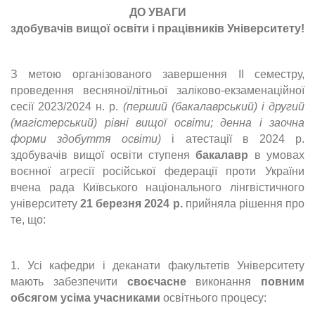
ДО УВАГИ
здобувачів вищої освіти і працівників Університету!
З метою організованого завершення ІІ семестру,
проведення весняної/літньої заліково-екзаменаційної
сесії 2023/2024 н. р.
(перший (бакалаврський) і другий
(магістерський) рівні вищої освіти; денна і заочна
форми здобуття освіти)
і атестації в 2024 р.
здобувачів вищої освіти ступеня
бакалавр
в умовах
воєнної агресії російської федерації проти України
вчена рада Київського національного лінгвістичного
університету
21 березня 2024 р.
прийняла рішення про
те, що:
1. Усі кафедри і деканати факультетів Університету
мають забезпечити
своєчасне
виконання
повним
обсягом усіма учасниками
освітнього процесу: