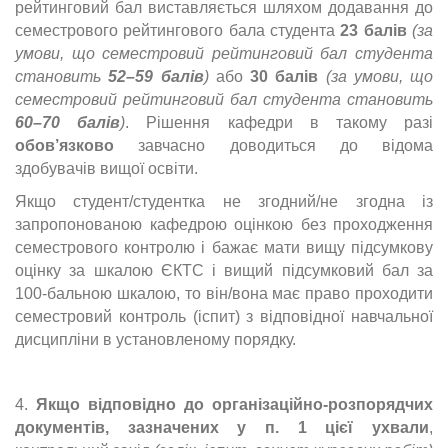
рейтинговий бал виставляється шляхом додавання до
семестрового рейтингового бала студента
23 балів
(за
умови, що семестровий рейтинговий бал студента
становить
52–59 балів
)
або
30 балів
(за умови, що
семестровий рейтинговий бал студента становить
60–70 балів
)
. Рішення кафедри в такому разі
обов’язково
завчасно доводиться до відома
здобувачів вищої освіти.
Якщо студент/студентка не згодний/не згодна із
запропонованою кафедрою оцінкою без проходження
семестрового контролю і бажає мати вищу підсумкову
оцінку за шкалою ЄКТС і вищий підсумковий бал за
100-бальною шкалою, то він/вона має право проходити
семестровий контроль (іспит) з відповідної навчальної
дисципліни в установленому порядку.
4.
Якщо відповідно до організаційно-розпорядчих
документів, зазначених у п. 1 цієї ухвали
,