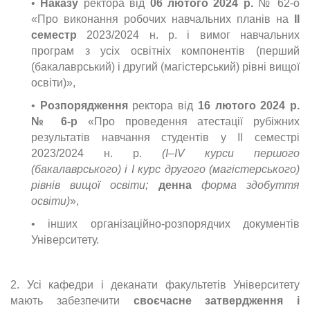
•
Наказу
ректора від
06 лютого 2024 р.
№ 62-о
«Про виконання робочих навчальних планів на
ІІ
семестр
2023/2024 н. р. і вимог навчальних
програм з усіх освітніх компонентів (перший
(бакалаврський) і другий (магістерський) рівні вищої
освіти)»,
•
Розпорядження
ректора від
16 лютого 2024 р.
№ 6-р
«Про проведення атестації рубіжних
результатів навчання студентів у ІІ семестрі
2023/2024 н. р.
(І–ІV курси першого
(бакалаврського) і І курс другого (магістерського)
рівнів вищої освіти;
денна
форма здобуття
освіти)
»,
• інших організаційно-розпорядчих документів
Університету.
2. Усі кафедри і деканати факультетів Університету
мають забезпечити
своєчасне затвердження і