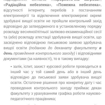
«
Радіаційна небезпека
», «
Пожежна небезпека
»,
відсутності інтернету, перебоїв з постачанням
електроенергії та відключення електромережі окремі
здобувачі вищої освіти не пройшли контрольний захід
відповідно до затвердженого в установленому порядку
розкладу весняної/літньої заліково-екзаменаційної сесії
та (або) розкладу атестації здобувачів вищої освіти, що
засвідчено відповідною письмовою заявою здобувача
вищої освіти
(поданою до деканату факультету
в
день
проведення контрольного заходу)
і відповідними
документами (за наявності), то в такому випадку:
• залік, іспит, захист курсової роботи проводиться в
інший час у той самий день або в інший день
відповідно до письмової заяви здобувача вищої
освіти. Остаточне рішення про конкретну дату і час
проведення контрольного заходу приймає декан
факультету з урахуванням графіка роботи науково-
педагогічного працівника;