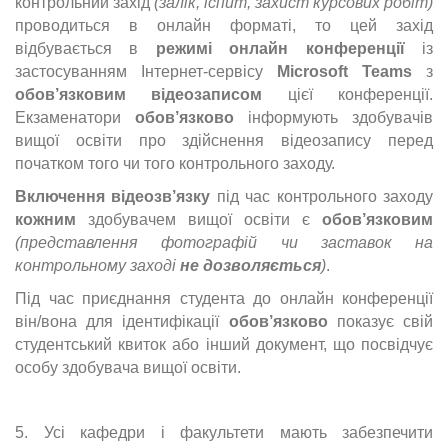
контрольний захід
(залік, іспит, захист курсових робіт)
проводиться в онлайн форматі, то цей захід
відбувається в
режимі онлайн конференції
із
застосуванням Інтернет-сервісу
Microsoft Teams
з
обов’язковим відеозаписом
цієї конференції.
Екзаменатори
обов’язково
інформують здобувачів
вищої освіти про здійснення відеозапису перед
початком того чи того контрольного заходу.
Включення відеозв’язку
під час контрольного заходу
кожним
здобувачем вищої освіти є
обов’язковим
(представлення фотографій чи заставок на
контрольному заході
не
дозволяється
)
.
Під час приєднання студента до онлайн конференції
він/вона для ідентифікації
обов’язково
показує свій
студентський квиток або інший документ, що посвідчує
особу здобувача вищої освіти.
5. Усі кафедри і факультети мають забезпечити