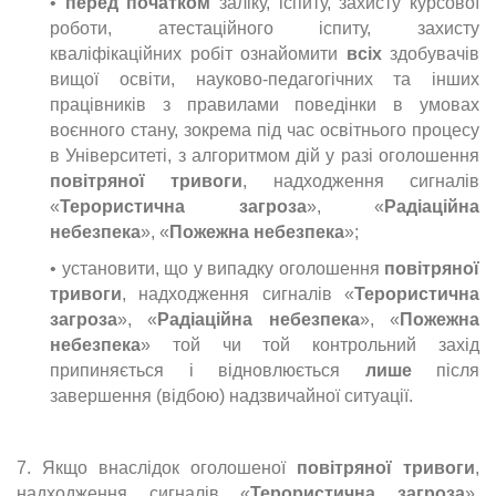
•
перед початком
заліку, іспиту, захисту курсової
роботи, атестаційного іспиту, захисту
кваліфікаційних робіт ознайомити
всіх
здобувачів
вищої освіти, науково-педагогічних та інших
працівників з правилами поведінки в умовах
воєнного стану, зокрема під час освітнього процесу
в Університеті, з алгоритмом дій у разі оголошення
повітряної тривоги
, надходження сигналів
«
Терористична загроза
», «
Радіаційна
небезпека
», «
Пожежна небезпека
»;
• установити, що у випадку оголошення
повітряної
тривоги
, надходження сигналів «
Терористична
загроза
», «
Радіаційна небезпека
», «
Пожежна
небезпека
» той чи той контрольний захід
припиняється і відновлюється
лише
після
завершення (відбою) надзвичайної ситуації.
7. Якщо внаслідок оголошеної
повітряної тривоги
,
надходження сигналів «
Терористична загроза
»,