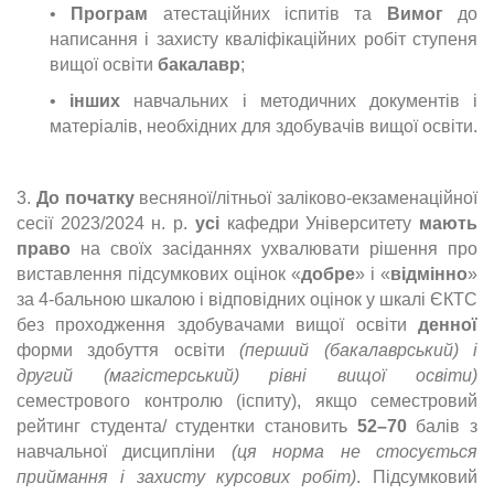
•
Програм
атестаційних іспитів та
Вимог
до
написання і захисту кваліфікаційних робіт ступеня
вищої освіти
бакалавр
;
•
інших
навчальних і методичних документів і
матеріалів, необхідних для здобувачів вищої освіти.
3.
До початку
весняної/літньої заліково-екзаменаційної
сесії 2023/2024 н. р.
усі
кафедри Університету
мають
право
на своїх засіданнях ухвалювати рішення про
виставлення підсумкових оцінок «
добре
» і «
відмінно
»
за 4-бальною шкалою і відповідних оцінок у шкалі ЄКТС
без проходження здобувачами вищої освіти
денної
форми здобуття освіти
(перший (бакалаврський) і
другий (магістерський) рівні вищої освіти)
семестрового контролю (іспиту), якщо семестровий
рейтинг студента/ студентки становить
52–70
балів з
навчальної дисципліни
(ця норма не стосується
приймання і захисту курсових робіт)
. Підсумковий