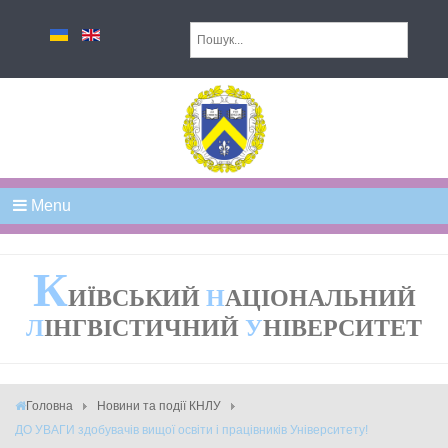
Menu
К
ИЇВСЬКИЙ
Н
АЦІОНАЛЬНИЙ
Л
ІНГВІСТИЧНИЙ
У
НІВЕРСИТЕТ
Головна
Новини та події КНЛУ
ДО УВАГИ здобувачів вищої освіти і працівників Університету!