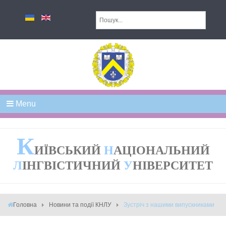
Menu
К
ИЇВСЬКИЙ
Н
АЦІОНАЛЬНИЙ
Л
ІНГВІСТИЧНИЙ
У
НІВЕРСИТЕТ
Головна
Новини та події КНЛУ
Зустріч з нашими випускниками