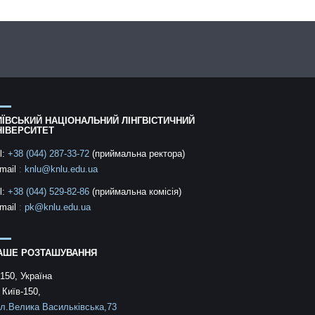
ИЇВСЬКИЙ НАЦІОНАЛЬНИЙ ЛІНГВІСТИЧНИЙ
НІВЕРСИТЕТ
l:
+38 (044) 287-33-72
(приймальна ректора)
mail
:
knlu@knlu.edu.ua
l:
+38 (044) 529-82-86
(приймальна комісія)
mail
:
pk@knlu.edu.ua
АШЕ РОЗТАШУВАННЯ
150, Україна
 Київ-150,
л.Велика Васильківська,73