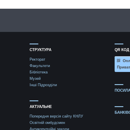
СТРУКТУРА
QR КОД
Ректорат
Опл
Факультети
Приват
Бібліотека
Музей
Інші Підрозділи
ПОСИЛА
АКТУАЛЬНЕ
БАНКІВ
Попередня версія сайту КНЛУ
Освітній омбудсмен
Антикорупційні заходи