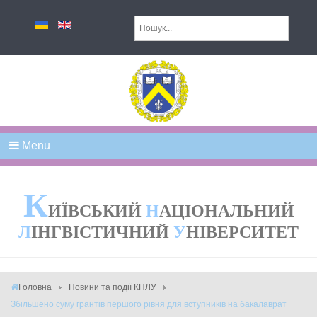
Menu
К
ИЇВСЬКИЙ
Н
АЦІОНАЛЬНИЙ
Л
ІНГВІСТИЧНИЙ
У
НІВЕРСИТЕТ
Головна
Новини та події КНЛУ
Збільшено суму грантів першого рівня для вступників на бакалаврат