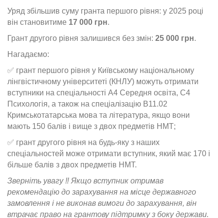
Уряд збільшив суму гранта першого рівня: у 2025 році
він становитиме
17 000 грн
.
Грант другого рівня залишився без змін:
25 000 грн
.
Нагадаємо:
✅ грант першого рівня у Київському національному
лінгвістичному університеті (КНЛУ) можуть отримати
вступники на спеціальності А4 Середня освіта, С4
Психологія, а також на спеціалізацію В11.02
Кримськотатарська мова та література, якщо вони
мають 150 балів і вище з двох предметів НМТ;
✅ грант другого рівня на будь-яку з наших
спеціальностей може отримати вступник, який має 170 і
більше балів з двох предметів НМТ.
Зверніть увагу ‼️ Якщо вступник отримав
рекомендацію до зарахування на місце державного
замовлення і не виконав вимоги до зарахування, він
втрачає право на грантову підтримку з боку держави.