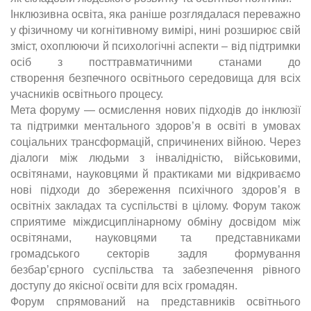
Інклюзивна освіта, яка раніше розглядалася переважно
у фізичному чи
когнітивному вимірі, нині розширює свій
зміст, охоплюючи й психологічні
аспекти – від підтримки
осіб з посттравматичними станами до
створення
безпечного освітнього середовища для всіх
учасників освітнього процесу.
Мета форуму — осмислення нових підходів до інклюзії
та підтримки
ментального здоров’я в освіті в умовах
соціальних трансформацій, спричинених
війною. Через
діалоги між людьми з інвалідністю, військовими,
освітянами,
науковцями й практиками ми відкриваємо
нові підходи до збереження психічного
здоров’я в
освітніх закладах та суспільстві в цілому. Форум також
сприятиме
міждисциплінарному обміну досвідом між
освітянами, науковцями та
представниками
громадського секторів задля формування
безбар’єрного
суспільства та забезпечення рівного
доступу до якісної освіти для всіх громадян.
Форум спрямований на представників освітнього