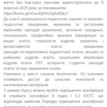
життя без
бар’єрів» просимо зареєструватися до 9
вересня 2025 року за покликанням:
https://forms.gle/Guz4QE6vSghafQkz7
До участі запрошуються педагогічні, наукові та науково-
педагогічні
працівники, керівники та заступники
керівників закладів дошкільної, загальної
середньої,
позашкільної, професійної, фахової передвищої та
вищої освіти,
спеціалісти відділів, управлінь і
департаментів освіти, працівники
закладів
післядипломної педагогічної освіти, міських та
районних відділів освіти,
начальники (керівники)
відділів освіти ОТГ, аспіранти, студенти закладів
освіти
та інші зацікавлені особи.
Навчання у якості слухача безоплатне. Усі учасники
отримають доступ до
сучасних технологій та
ексклюзивних матеріалів.
У рамках Курсу можна пройти підвищення кваліфікації
й отримати
сертифікат 6 годин / 0,2 ЄКТС, що
відповідає вимогам Порядку підвищення
кваліфікації
педагогічних та науково-педагогічних працівників.