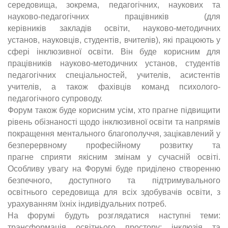
середовища, зокрема,
педагогічних, наукових та
науково-педагогічних працівників (для
керівників закладів освіти, науково-методичних
установ, науковців, студентів, вчителів),
які працюють у
сфері інклюзивної освіти. Він буде корисним для
працівників
науково-методичних установ, студентів
педагогічних спеціальностей, учителів,
асистентів
учителів, а також фахівців команд психолого-
педагогічного
супроводу.
Форум також буде корисним усім, хто прагне підвищити
рівень
обізнаності щодо інклюзивної освіти та напрямів
покращення ментального
благополуччя, зацікавлений у
безперервному професійному розвитку та
прагне
сприяти якісним змінам у сучасній освіті.
Особливу увагу на Форумі буде
приділено створенню
безпечного, доступного та підтримувального
освітнього
середовища для всіх здобувачів освіти, з
урахуванням їхніх індивідуальних
потреб.
На форумі будуть розглядатися наступні теми:
трансформація освітнього
простору: інклюзія та