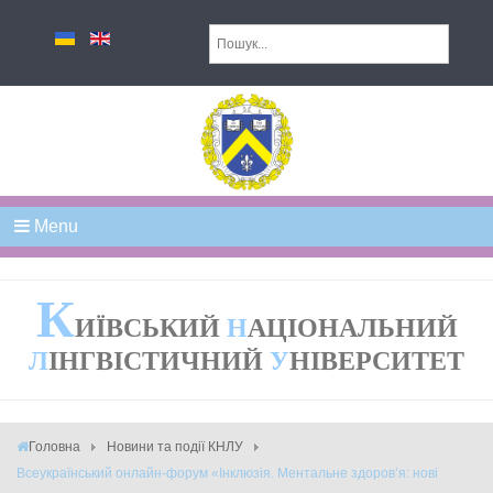
Menu
К
ИЇВСЬКИЙ
Н
АЦІОНАЛЬНИЙ
Л
ІНГВІСТИЧНИЙ
У
НІВЕРСИТЕТ
Головна
Новини та події КНЛУ
Всеукраїнський онлайн-форум «Інклюзія. Ментальне здоров’я: нові