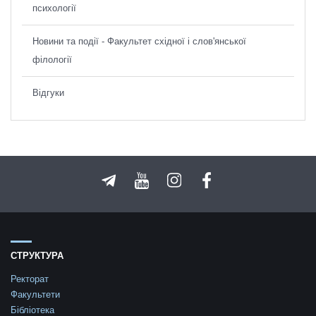
психології
Новини та події - Факультет східної і слов'янської
філології
Відгуки
СТРУКТУРА
Ректорат
Факультети
Бібліотека