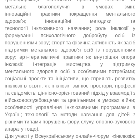
метальне благополуччя в умовах змін;
інноваційні
практики покращення ментального
здоров’я; інноваційні методики та
технології
інклюзивного навчання; роль інклюзії у
формуванні психологічного добробуту
осіб із
порушеннями зору; спорт та фізична активність як засіб
підтримки
метального здоров’я осіб із порушеннями
зору; арт-терапевтичні практики як
внутрішня опора
інклюзії: інтеграція мистецтва у підтримку
ментального
здоров’я осіб з особливими потребами;
соціальні проєкти та ініціативи, що
сприяють розвитку
інклюзії в освіті: як інклюзія змінює простори, професії
та
свідомість; ціннісно-орієнтований підхід у взаємодії з
військовослужбовцями та
цивільними в умовах війни;
особливості управління інклюзивними програмами
в
Україні; технології та методи навчання для дітей з
різними типами порушень
(зору, слуху, опорно-рухового
апарату тощо).
Для участі у Всеукраїнському онлайн-Форумі «Інклюзія: