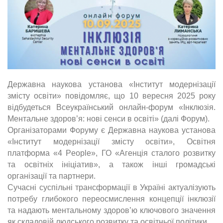
Державна наукова установа «Інститут модернізації
змісту освіти»
повідомляє, що 10 вересня 2025 року
відбудеться Всеукраїнський онлайн-форум
«Інклюзія.
Ментальне здоров’я: нові сенси в освіті» (далі Форум).
Організаторами Форуму є Державна наукова установа
«Інститут
модернізації змісту освіти», Освітня
платформа «4 People», ГО «Агенція сталого
розвитку
та освітніх ініціатив», а також інші громадські
організації та партнери.
Сучасні суспільні трансформації в Україні актуалізують
потребу
глибокого переосмислення концепції інклюзії
та надають ментальному здоров’ю
ключового значення
як складовій людського розвитку та освітньої політики.