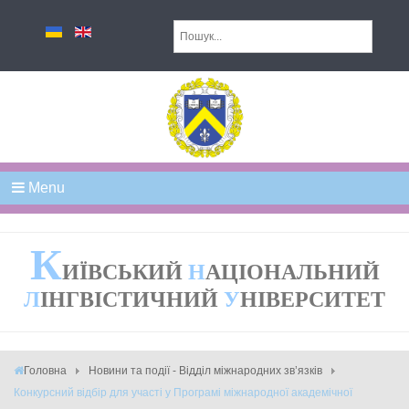
Menu
К
ИЇВСЬКИЙ
Н
АЦІОНАЛЬНИЙ
Л
ІНГВІСТИЧНИЙ
У
НІВЕРСИТЕТ
Головна
Новини та події - Відділ міжнародних зв’язків
Конкурсний відбір для участі у Програмі міжнародної академічної