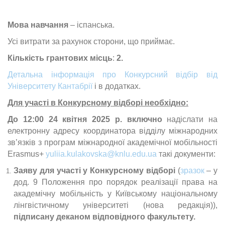
Мова навчання
– іспанська.
Усі витрати за рахунок сторони, що приймає.
Кількість грантових місць
:
2.
Детальна інформація про Конкурсний відбір від
Університету Кантабрії
і в додатках.
Для участі в Конкурсному відборі необхідно:
До
12:00 24 квітня 2025 р.
включно
надіслати на
електронну адресу координатора відділу міжнародних
зв’язків з програм міжнародної академічної мобільності
Erasmus+
yuliia.kulakovska@knlu.edu.ua
такі документи:
Заяву для участі у Конкурсному відборі
(
зразок
– у
дод. 9 Положення про порядок реалізації права на
академічну мобільність у Київському національному
лінгвістичному університеті (нова редакція)),
підписану деканом відповідного факультету.