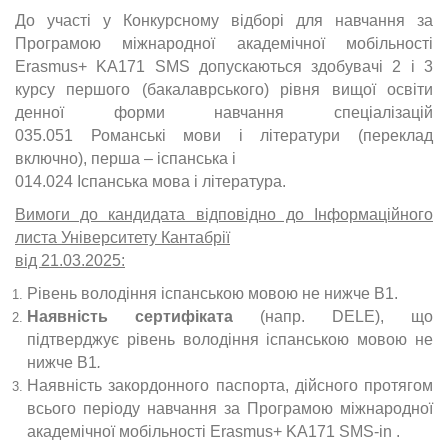
До участі у Конкурсному відборі для навчання за
Програмою міжнародної академічної мобільності
Erasmus+ KA171 SMS допускаються здобувачі 2 і 3
курсу першого (бакалаврського) рівня вищої освіти
денної форми навчання спеціалізацій
035.051 Романські мови і літератури (переклад
включно), перша – іспанська і
014.024 Іспанська мова і література.
Вимоги до кандидата відповідно до Інформаційного
листа Університету Кантабрії
від 21.03.2025:
Рівень володіння іспанською мовою не нижче В1.
Наявність сертифіката
(напр. DELE), що
підтверджує рівень володіння іспанською мовою не
нижче В1
.
Наявність закордонного паспорта, дійсного протягом
всього періоду навчання за Програмою міжнародної
академічної мобільності Erasmus+ KA171 SMS-in .