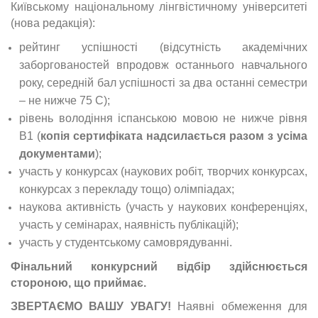
Київському національному лінгвістичному університеті
(нова редакція):
рейтинг успішності (відсутність академічних
заборгованостей впродовж останнього навчального
року, середній бал успішності за два останні семестри
– не нижче 75 С);
рівень володіння іспанською мовою не нижче рівня
В1 (
копія сертифіката надсилається разом з усіма
документами
);
участь у конкурсах (наукових робіт, творчих конкурсах,
конкурсах з перекладу тощо) олімпіадах;
наукова активність (участь у наукових конференціях,
участь у семінарах, наявність публікацій);
участь у студентському самоврядуванні.
Фінальний конкурсний відбір здійснюється
стороною, що приймає.
ЗВЕРТАЄМО ВАШУ УВАГУ!
Наявні обмеження для