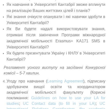
Як навчання в Університеті Кантабрії зможе вплинути
на реалізацію Ваших життєвих цілей і планів?
Які знання очікуєте опанувати і які навички здобути в
Університеті Кантабрії?
Як Ви будете надалі використовувати знання,
отримані після закінчення Програми міжнародної
академічної мобільності Erasmus+ KA171 SMS в
Університеті Кантабрії?
Як будете презентувати Україну і КНЛУ в Університеті
Кантабрії?
Регламент усного виступу на засіданні Конкурсної
комісії – 5-7 хвилин.
Угоду про навчання (
Learning Agreement
), підписану
здобувачем вищої освіти та координатором
академічної мобільності факультету (Корисні
покликання:
Guidelines on how to use your LA for
studies
;
UC Contact data (to fill in your LA)
;
UC