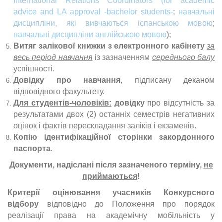
International Relations Coordinators (for academic
advice and LA approval -bachelor students-
;
навчальні
дисципліни, які вивчаються іспанською мовою
;
навчальні дисципліни англійською мовою
);
Витяг залікової книжки з електронного кабінету
за
весь період навчання
із зазначенням
середнього балу
успішності.
Довідку про навчання
, підписану деканом
відповідного факультету.
Для студентів-чоловіків:
довідку
про відсутність за
результатами двох (2) останніх семестрів негативних
оцінок і фактів перескладання заліків і екзаменів.
Копію ідентифікаційної сторінки закордонного
паспорта
.
Документи, надіслані після зазначеного терміну,
не
приймаються
!
Критерії оцінювання учасників Конкурсного
відбору
відповідно до Положення про порядок
реалізації права на академічну мобільність у