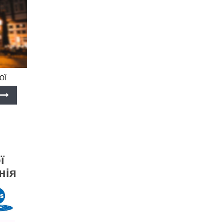
ОЇ
ї
нія