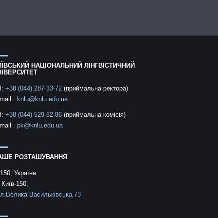
ИЇВСЬКИЙ НАЦІОНАЛЬНИЙ ЛІНГВІСТИЧНИЙ
НІВЕРСИТЕТ
l:
+38 (044) 287-33-72
(приймальна ректора)
mail
:
knlu@knlu.edu.ua
l:
+38 (044) 529-82-86
(приймальна комісія)
mail
:
pk@knlu.edu.ua
АШЕ РОЗТАШУВАННЯ
150, Україна
 Київ-150,
л.Велика Васильківська,73