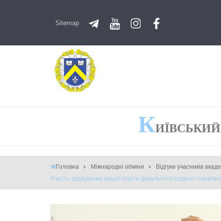
Sitemap
К
ИЇВСЬКИЙ
Головна
Міжнародні обміни
Відгуки учасників акад
Участь здобувачки вищої освіти факультету східної і слов'ян