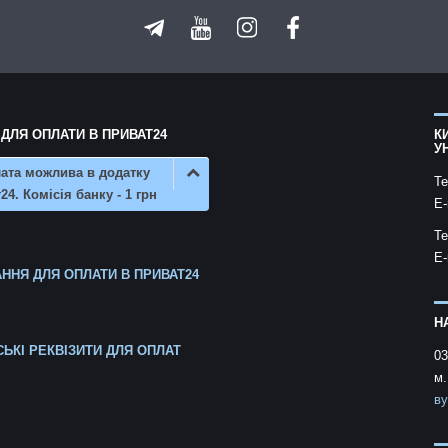
 ДЛЯ ОПЛАТИ В ПРИВАТ24
К
У
ата можлива в додатку
Te
24. Комісія банку - 1 грн
E-
Te
E-
ННЯ ДЛЯ ОПЛАТИ В ПРИВАТ24
Н
СЬКІ РЕКВІЗИТИ ДЛЯ ОПЛАТ
03
м.
ву