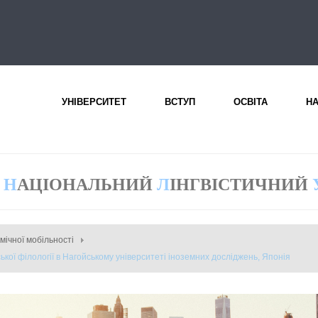
УНІВЕРСИТЕТ
ВСТУП
ОСВІТА
Н
Н
АЦІОНАЛЬНИЙ
Л
ІНГВІСТИЧНИЙ
емічної мобільності
ської філології в Нагойському університеті іноземних досліджень, Японія