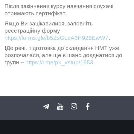
Після закінчення курсу навчання слухачі
отримають сертифікат.
Якщо Ви зацікавилися, заповніть
реєстраційну форму
https://forms.gle/b5ZsGLcA6H926EwW7
.
❗️До речі, підготовка до складання НМТ уже
розпочалася, але ще є шанс доєднатися до
групи –
https://t.me/pk_vstup/1553
.